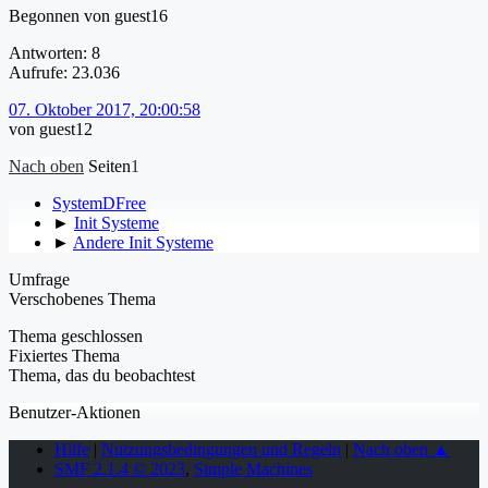
Begonnen von guest16
Antworten: 8
Aufrufe: 23.036
07. Oktober 2017, 20:00:58
von guest12
Nach oben
Seiten
1
SystemDFree
►
Init Systeme
►
Andere Init Systeme
Umfrage
Verschobenes Thema
Thema geschlossen
Fixiertes Thema
Thema, das du beobachtest
Benutzer-Aktionen
Hilfe
|
Nutzungsbedingungen und Regeln
|
Nach oben ▲
SMF 2.1.4 © 2023
,
Simple Machines