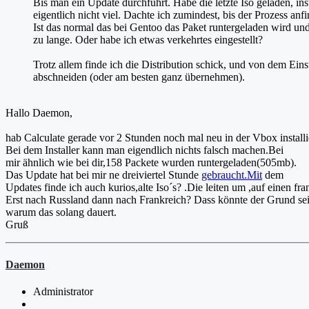
Bis man ein Update durchführt. Habe die letzte Iso geladen, i
eigentlich nicht viel. Dachte ich zumindest, bis der Prozess anfi
Ist das normal das bei Gentoo das Paket runtergeladen wird und
zu lange. Oder habe ich etwas verkehrtes eingestellt?
Trotz allem finde ich die Distribution schick, und von dem Ein
abschneiden (oder am besten ganz übernehmen).
Hallo Daemon,
hab Calculate gerade vor 2 Stunden noch mal neu in der Vbox installie
Bei dem Installer kann man eigendlich nichts falsch machen.Bei
mir ähnlich wie bei dir,158 Packete wurden runtergeladen(505mb).
Das Update hat bei mir ne dreiviertel Stunde
gebraucht.Mit
dem
Updates finde ich auch kurios,alte Iso´s? .Die leiten um ,auf einen fr
Erst nach Russland dann nach Frankreich? Dass könnte der Grund sei
warum das solang dauert.
Gruß
Daemon
Administrator