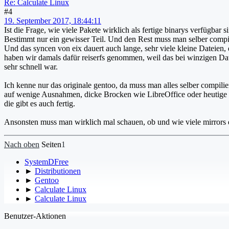
Re: Calculate Linux
#4
19. September 2017, 18:44:11
Ist die Frage, wie viele Pakete wirklich als fertige binarys verfügbar s
Bestimmt nur ein gewisser Teil. Und den Rest muss man selber compi
Und das syncen von eix dauert auch lange, sehr viele kleine Dateien,
haben wir damals dafür reiserfs genommen, weil das bei winzigen Da
sehr schnell war.
Ich kenne nur das originale gentoo, da muss man alles selber compilie
auf wenige Ausnahmen, dicke Brocken wie LibreOffice oder heutige
die gibt es auch fertig.
Ansonsten muss man wirklich mal schauen, ob und wie viele mirrors 
Nach oben
Seiten
1
SystemDFree
►
Distributionen
►
Gentoo
►
Calculate Linux
►
Calculate Linux
Benutzer-Aktionen