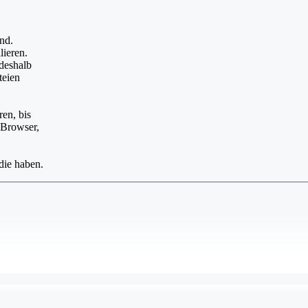
ind.
lieren.
 deshalb
teien
ren, bis
 Browser,
die haben.