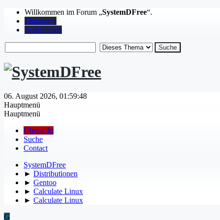
Willkommen im Forum „
SystemDFree
“.
Einloggen
Registrieren
06. August 2026, 01:59:48
Hauptmenü
Hauptmenü
Übersicht
Suche
Contact
SystemDFree
►
Distributionen
►
Gentoo
►
Calculate Linux
►
Calculate Linux
G